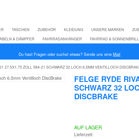
ER
TASCHEN
ZUBEHÖR
KLEIDUNG
UNSERE MARKEN
ZUB
ABELN & DÄMPFER
FAHRRADANHÄNGER
FAHRRAD & SONNENBRIL
Du hast Fragen oder suchst etwas? Sende uns eine
Mail
21 27.5X1.75 ZOLL 584-21 SCHWARZ 32 LOCH 6,5MM VENTILLOCH DISCBRA
FELGE RYDE RIVAL
SCHWARZ 32 LOC
DISCBRAKE
AUF LAGER
Lieferzeit: