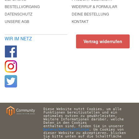
BESTELLVORGANG
WIDERRUF & FORMULAR
DATENSCHUTZ
DEINE BESTELLUNG
UNSERE AGB
KONTAKT
WIR IM NETZ
Vertrag widerrufen
Diese Website nutzt Cookies, um alle 
Funktionen bereitzustellen und ein 
optimales nutzen zu gewährleisten. 
Weitere Informationen darüber, welche 
Daten in den Cookies 
enthalten sind, finden Sie in unserer 
Datenschutzrichtlinie
. Um Cookies von 
dieser Website zu akzeptieren, klicken 
Sie bitte unten auf die Schaltfläche 