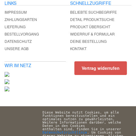
LINKS
SCHNELLZUGRIFFE
IMPRESSUM
BELIEBTE SUCHBEGRIFFE
ZAHLUNGSARTEN
DETAIL PRODUKTSUCHE
LIEFERUNG
PRODUKT ÜBERSICHT
BESTELLVORGANG
WIDERRUF & FORMULAR
DATENSCHUTZ
DEINE BESTELLUNG
UNSERE AGB
KONTAKT
WIR IM NETZ
Vertrag widerrufen
Diese Website nutzt Cookies, um alle 
Funktionen bereitzustellen und ein 
optimales nutzen zu gewährleisten. 
Weitere Informationen darüber, welche 
Daten in den Cookies 
enthalten sind, finden Sie in unserer 
Datenschutzrichtlinie
. Um Cookies von 
dieser Website zu akzeptieren, klicken 