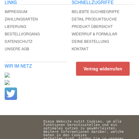
LINKS
SCHNELLZUGRIFFE
IMPRESSUM
BELIEBTE SUCHBEGRIFFE
ZAHLUNGSARTEN
DETAIL PRODUKTSUCHE
LIEFERUNG
PRODUKT ÜBERSICHT
BESTELLVORGANG
WIDERRUF & FORMULAR
DATENSCHUTZ
DEINE BESTELLUNG
UNSERE AGB
KONTAKT
WIR IM NETZ
Vertrag widerrufen
Diese Website nutzt Cookies, um alle 
Funktionen bereitzustellen und ein 
optimales nutzen zu gewährleisten. 
Weitere Informationen darüber, welche 
Daten in den Cookies 
enthalten sind, finden Sie in unserer 