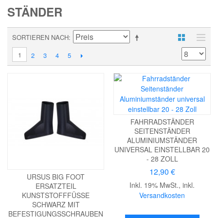
STÄNDER
SORTIEREN NACH
1
2
3
4
5
FAHRRADSTÄNDER
SEITENSTÄNDER
ALUMINIUMSTÄNDER
UNIVERSAL EINSTELLBAR 20
- 28 ZOLL
12,90 €
URSUS BIG FOOT
Inkl. 19% MwSt.
,
inkl.
ERSATZTEIL
Versandkosten
KUNSTSTOFFFÜSSE S
CHWARZ MIT B
EFESTIGUNGSSCHRAUBEN I