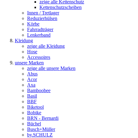
zeige alle Kettenschutz
Kettenschutzscheiben
Innen / Tretlager
Reduzierhülsen
Körbe
Fahrradträger
Lenkerband
Kleidung
zeige alle Kleidung
Hose
Accessoires
unsere Marken
zeige alle unsere Marken
Abus
Acor
Axa
Bamboobee
Basil
BBF
Biketool
Bobike
BRN - Bernardi
Büchel
Busch+Müller
by.SCHULZ