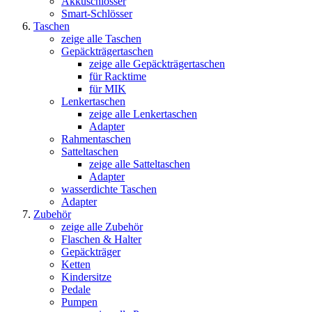
Akkuschlösser
Smart-Schlösser
Taschen
zeige alle Taschen
Gepäckträgertaschen
zeige alle Gepäckträgertaschen
für Racktime
für MIK
Lenkertaschen
zeige alle Lenkertaschen
Adapter
Rahmentaschen
Satteltaschen
zeige alle Satteltaschen
Adapter
wasserdichte Taschen
Adapter
Zubehör
zeige alle Zubehör
Flaschen & Halter
Gepäckträger
Ketten
Kindersitze
Pedale
Pumpen