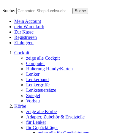
Suche:
Suche
Mein Account
dein Warenkorb
Zur Kasse
Registrieren
Einloggen
Cockpit
zeige alle Cockpit
Computer
Halterung Handy/Karten
Lenker
Lenkerband
Lenkergriffe
Lenksteuersätze
Spiegel
Vorbau
Körbe
zeige alle Körbe
Adapter, Zubehör & Ersatzteile
für Lenker
für Gepäckträger
zeige alle für Gepäckträger