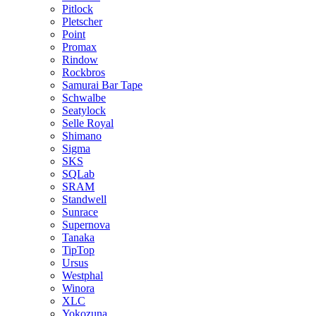
Pitlock
Pletscher
Point
Promax
Rindow
Rockbros
Samurai Bar Tape
Schwalbe
Seatylock
Selle Royal
Shimano
Sigma
SKS
SQLab
SRAM
Standwell
Sunrace
Supernova
Tanaka
TipTop
Ursus
Westphal
Winora
XLC
Yokozuna