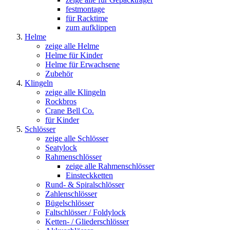
festmontage
für Racktime
zum aufklippen
Helme
zeige alle Helme
Helme für Kinder
Helme für Erwachsene
Zubehör
Klingeln
zeige alle Klingeln
Rockbros
Crane Bell Co.
für Kinder
Schlösser
zeige alle Schlösser
Seatylock
Rahmenschlösser
zeige alle Rahmenschlösser
Einsteckketten
Rund- & Spiralschlösser
Zahlenschlösser
Bügelschlösser
Faltschlösser / Foldylock
Ketten- / Gliederschlösser