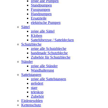
zeige alle Pumpen
Standpumpen
Fusspumpen
Handpumpen
Ersatzteile
elektrische Pumpen
Sättel
zeige alle Sättel
Kloben
Sattelüberzug / Satteldecken
Schutzbleche
zeige alle Schutzbleche
handmade Schutzbleche
Zubehör für Schutzbleche
Ständer
zeige alle Ständer
Wandhalterung
Sattelstangen
zeige alle Sattelstangen
gefedert
starr
teleskop
Zubehör
Einlegesohlen
Kettenschutz