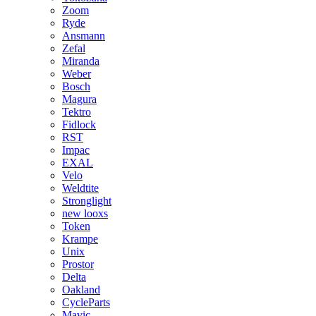
Zoom
Ryde
Ansmann
Zefal
Miranda
Weber
Bosch
Magura
Tektro
Fidlock
RST
Impac
EXAL
Velo
Weldtite
Stronglight
new looxs
Token
Krampe
Unix
Prostor
Delta
Oakland
CycleParts
Mavic