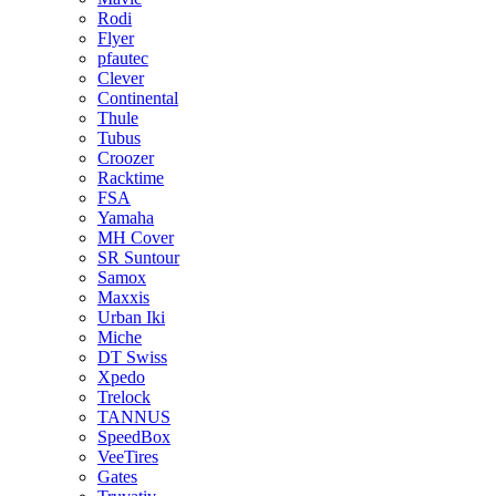
Rodi
Flyer
pfautec
Clever
Continental
Thule
Tubus
Croozer
Racktime
FSA
Yamaha
MH Cover
SR Suntour
Samox
Maxxis
Urban Iki
Miche
DT Swiss
Xpedo
Trelock
TANNUS
SpeedBox
VeeTires
Gates