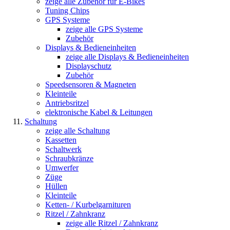
zeige alle Zubehör für E-Bikes
Tuning Chips
GPS Systeme
zeige alle GPS Systeme
Zubehör
Displays & Bedieneinheiten
zeige alle Displays & Bedieneinheiten
Displayschutz
Zubehör
Speedsensoren & Magneten
Kleinteile
Antriebsritzel
elektronische Kabel & Leitungen
Schaltung
zeige alle Schaltung
Kassetten
Schaltwerk
Schraubkränze
Umwerfer
Züge
Hüllen
Kleinteile
Ketten- / Kurbelgarnituren
Ritzel / Zahnkranz
zeige alle Ritzel / Zahnkranz