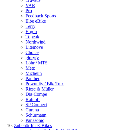
Truvativ
VAR
Pro
Feedback Sports
Elbe eBike
Terry
Ergon
Topeak
Northwind
Litemove
Choice
gloryfy
Löhr / MTS
Metz
Michelin
Panther
Powunity / BikeTrax
Riese & Müller
Dia-Compe
Rohloff
SP Connect
Curana
Schürmann
Panasonic
Zubehör für E-Bikes