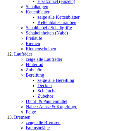
Ersatzritzel (einzeln)
Schaltaugen
Kettenblätter
zeige alle Kettenblätter
Kettenblattschrauben
Schalthebel / Schaltgriffe
Schalteinheiten (Nabe)
Freiläufe
Riemen
Riemenscheiben
Laufräder
zeige alle Laufräder
Hinterrad
Zubehör
Bereifung
zeige alle Bereifung
Decken
Schläuche
Zubehör
Dicht- & Pannenmittel
Nabe / Achse & Kugelringe
Felge
Bremsen
zeige alle Bremsen
Bremsbeläge