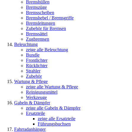
Bremshüllen
Bremszüge
Bremsscheiben
Bremshebel / Bremsgriffe
Bremsleitungen
Zubehör für Bremsen
Bremssättel
Zugbremsen
Beleuchtung
zeige alle Beleuchtung
Bundle
Frontlichter
Rücklichter
Strahler
Zubehör
Wartung & Pflege
zeige alle Wartung & Pflege
Reinigungsmittel
Werkzeuge
Gabeln & Dämpfer
zeige alle Gabeln & Dämpfer
Ersatzteile
zeige alle Ersatzteile
Führungsbuchsen
Fahrradanhänger