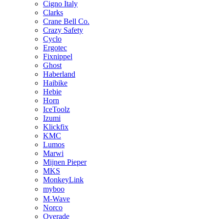
Cigno Italy
Clarks
Crane Bell Co.
Crazy Safety
Cyclo
Ergotec
Fixnippel
Ghost
Haberland
Haibike
Hebie
Horn
IceToolz
Izumi
Klickfix
KMC
Lumos
Marwi
Mijnen Pieper
MKS
MonkeyLink
myboo
M-Wave
Norco
Overade