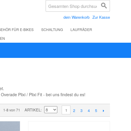
dein Warenkorb
Zur Kasse
EHÖR FÜR E-BIKES
SCHALTUNG
LAUFRÄDER
LEN
et.
de Plixi / Plixi Fit - bei uns findest du es!
ARTIKEL
1-8 von 71
1
2
3
4
5