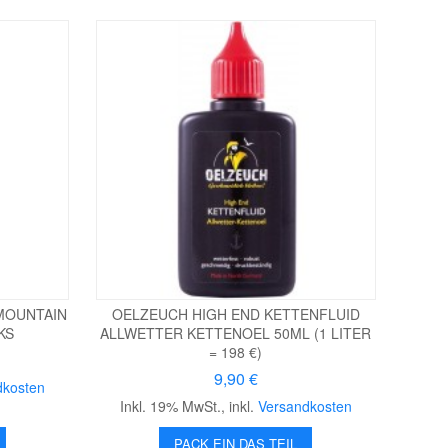
 MOUNTAIN
OELZEUCH HIGH END KETTENFLUID
KS
ALLWETTER KETTENOEL 50ML (1 LITER
= 198 €)
9,90 €
dkosten
Inkl. 19% MwSt.
,
inkl.
Versandkosten
PACK EIN DAS TEIL