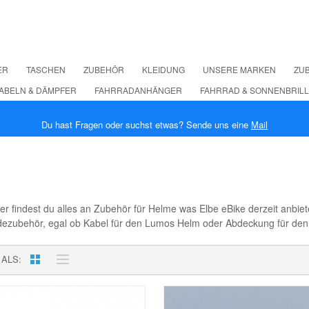
ER
TASCHEN
ZUBEHÖR
KLEIDUNG
UNSERE MARKEN
ZUB
ABELN & DÄMPFER
FAHRRADANHÄNGER
FAHRRAD & SONNENBRIL
Du hast Fragen oder suchst etwas? Sende uns eine
Mail
er findest du alles an Zubehör für Helme was Elbe eBike derzeit anbiet
zubehör, egal ob Kabel für den Lumos Helm oder Abdeckung für den Overa
 ALS