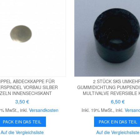
IPPEL ABDECKKAPPE FÜR
2 STÜCK SKS UMKEHR
RSPINDEL VORBAU SILBER
GUMMIDICHTUNG PUMPEND
NZELN INNENSECHSKANT
MULTIVALVE REVERSIBLE 
3,50 €
6,50 €
19% MwSt.
,
inkl.
Versandkosten
Inkl. 19% MwSt.
,
inkl.
Versan
PACK EIN DAS TEIL
PACK EIN DAS TEIL
Auf die Vergleichsliste
Auf die Vergleichsliste