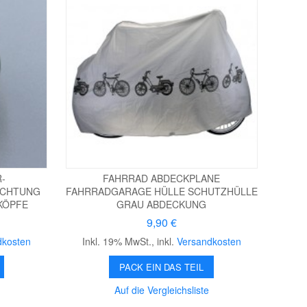
-
FAHRRAD ABDECKPLANE
ICHTUNG
FAHRRADGARAGE HÜLLE SCHUTZHÜLLE
KÖPFE
GRAU ABDECKUNG
9,90 €
dkosten
Inkl. 19% MwSt.
,
inkl.
Versandkosten
PACK EIN DAS TEIL
Auf die Vergleichsliste