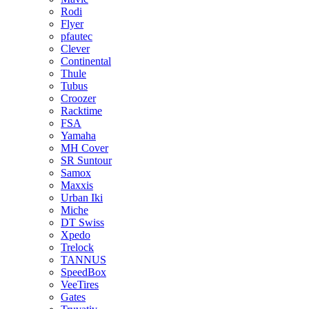
Rodi
Flyer
pfautec
Clever
Continental
Thule
Tubus
Croozer
Racktime
FSA
Yamaha
MH Cover
SR Suntour
Samox
Maxxis
Urban Iki
Miche
DT Swiss
Xpedo
Trelock
TANNUS
SpeedBox
VeeTires
Gates