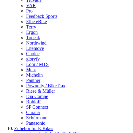
Truvativ
VAR
Pro
Feedback Sports
Elbe eBike
Terry
Ergon
Topeak
Northwind
Litemove
Choice
gloryfy
Löhr / MTS
Metz
Michelin
Panther
Powunity / BikeTrax
Riese & Müller
Dia-Compe
Rohloff
SP Connect
Curana
Schürmann
Panasonic
Zubehör für E-Bikes