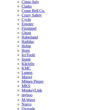
Cigno Italy
Clarks
Crane Bell Co.
Crazy Safety
Cyclo
Ergotec
Fixnippel
Ghost
Haberland
Haibike
Hebie
Horn
IceToolz
Izumi
Klickfix
KMC
Lumos
Marwi
Mijnen Pieper
MKS
MonkeyLink
myboo
M-Wave
Norco
Overade