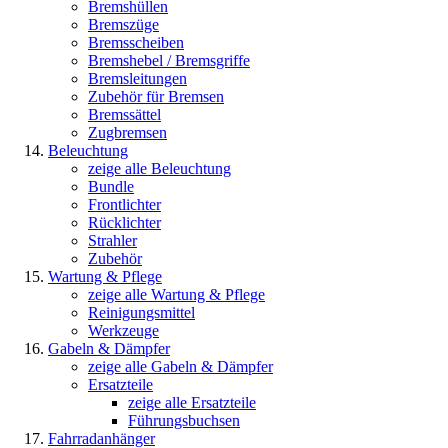
Bremshüllen
Bremszüge
Bremsscheiben
Bremshebel / Bremsgriffe
Bremsleitungen
Zubehör für Bremsen
Bremssättel
Zugbremsen
Beleuchtung
zeige alle Beleuchtung
Bundle
Frontlichter
Rücklichter
Strahler
Zubehör
Wartung & Pflege
zeige alle Wartung & Pflege
Reinigungsmittel
Werkzeuge
Gabeln & Dämpfer
zeige alle Gabeln & Dämpfer
Ersatzteile
zeige alle Ersatzteile
Führungsbuchsen
Fahrradanhänger