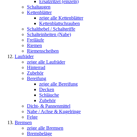
Ersatzritzel (einzeln)
Schaltaugen
Kettenblätter
zeige alle Kettenblätter
Kettenblattschrauben
Schalthebel / Schaltgriffe
Schalteinheiten (Nabe)
Freiläufe
Riemen
Riemenscheiben
Laufräder
zeige alle Laufräder
Hinterrad
Zubehör
Bereifung
zeige alle Bereifung
Decken
Schläuche
Zubehör
Dicht- & Pannenmittel
Nabe / Achse & Kugelringe
Felge
Bremsen
zeige alle Bremsen
Bremsbeläge