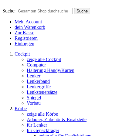
Suche:
Suche
Mein Account
dein Warenkorb
Zur Kasse
Registrieren
Einloggen
Cockpit
zeige alle Cockpit
Computer
Halterung Handy/Karten
Lenker
Lenkerband
Lenkergriffe
Lenksteuersätze
Spiegel
Vorbau
Körbe
zeige alle Körbe
Adapter, Zubehör & Ersatzteile
für Lenker
für Gepäckträger
zeige alle für Gepäckträger