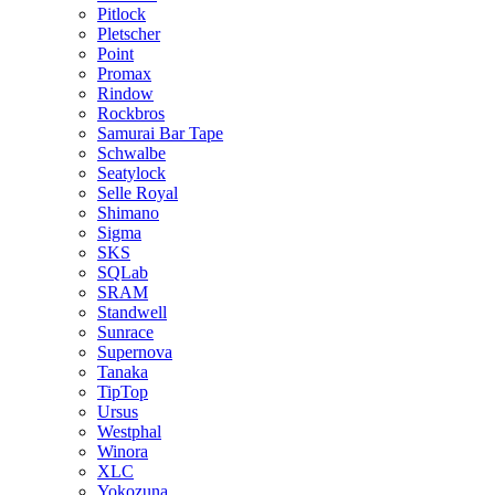
Pitlock
Pletscher
Point
Promax
Rindow
Rockbros
Samurai Bar Tape
Schwalbe
Seatylock
Selle Royal
Shimano
Sigma
SKS
SQLab
SRAM
Standwell
Sunrace
Supernova
Tanaka
TipTop
Ursus
Westphal
Winora
XLC
Yokozuna