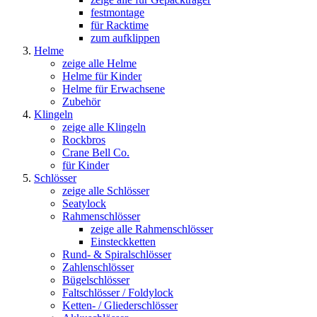
festmontage
für Racktime
zum aufklippen
Helme
zeige alle Helme
Helme für Kinder
Helme für Erwachsene
Zubehör
Klingeln
zeige alle Klingeln
Rockbros
Crane Bell Co.
für Kinder
Schlösser
zeige alle Schlösser
Seatylock
Rahmenschlösser
zeige alle Rahmenschlösser
Einsteckketten
Rund- & Spiralschlösser
Zahlenschlösser
Bügelschlösser
Faltschlösser / Foldylock
Ketten- / Gliederschlösser