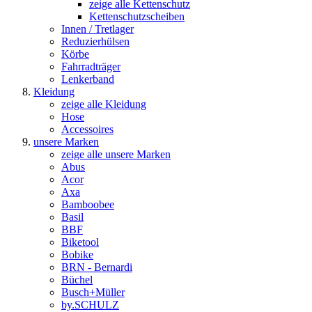
zeige alle Kettenschutz
Kettenschutzscheiben
Innen / Tretlager
Reduzierhülsen
Körbe
Fahrradträger
Lenkerband
Kleidung
zeige alle Kleidung
Hose
Accessoires
unsere Marken
zeige alle unsere Marken
Abus
Acor
Axa
Bamboobee
Basil
BBF
Biketool
Bobike
BRN - Bernardi
Büchel
Busch+Müller
by.SCHULZ