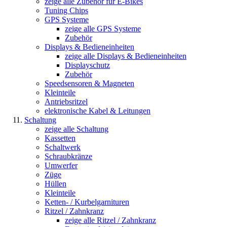
zeige alle Zubehör für E-Bikes
Tuning Chips
GPS Systeme
zeige alle GPS Systeme
Zubehör
Displays & Bedieneinheiten
zeige alle Displays & Bedieneinheiten
Displayschutz
Zubehör
Speedsensoren & Magneten
Kleinteile
Antriebsritzel
elektronische Kabel & Leitungen
Schaltung
zeige alle Schaltung
Kassetten
Schaltwerk
Schraubkränze
Umwerfer
Züge
Hüllen
Kleinteile
Ketten- / Kurbelgarnituren
Ritzel / Zahnkranz
zeige alle Ritzel / Zahnkranz