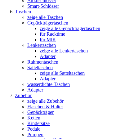
Akkuschlösser
Smart-Schlösser
Taschen
zeige alle Taschen
Gepäckträgertaschen
zeige alle Gepäckträgertaschen
für Racktime
für MIK
Lenkertaschen
zeige alle Lenkertaschen
Adapter
Rahmentaschen
Satteltaschen
zeige alle Satteltaschen
Adapter
wasserdichte Taschen
Adapter
Zubehör
zeige alle Zubehör
Flaschen & Halter
Gepäckträger
Ketten
Kindersitze
Pedale
Pumpen