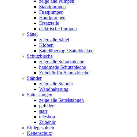
zeige alle Pumpen
Standpumpen
Fusspumpen
Handpumpen
Ersatzteile
elektrische Pumpen
Sättel
zeige alle Sättel
Kloben
Sattelüberzug / Satteldecken
Schutzbleche
zeige alle Schutzbleche
handmade Schutzbleche
Zubehör für Schutzbleche
Ständer
zeige alle Ständer
Wandhalterung
Sattelstangen
zeige alle Sattelstangen
gefedert
starr
teleskop
Zubehör
Einlegesohlen
Kettenschutz