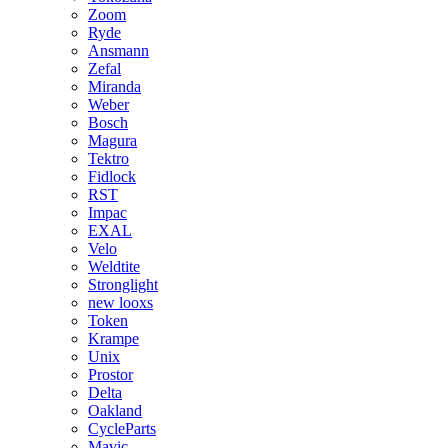
Zoom
Ryde
Ansmann
Zefal
Miranda
Weber
Bosch
Magura
Tektro
Fidlock
RST
Impac
EXAL
Velo
Weldtite
Stronglight
new looxs
Token
Krampe
Unix
Prostor
Delta
Oakland
CycleParts
Mavic