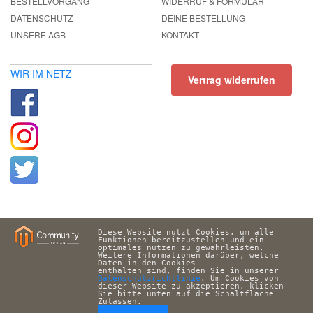
BESTELLVORGANG
WIDERRUF & FORMULAR
DATENSCHUTZ
DEINE BESTELLUNG
UNSERE AGB
KONTAKT
WIR IM NETZ
Vertrag widerrufen
Diese Website nutzt Cookies, um alle 
Funktionen bereitzustellen und ein 
optimales nutzen zu gewährleisten. 
Weitere Informationen darüber, welche 
Daten in den Cookies 
enthalten sind, finden Sie in unserer 
Datenschutzrichtlinie
. Um Cookies von 
dieser Website zu akzeptieren, klicken 
Sie bitte unten auf die Schaltfläche 
Zulassen.