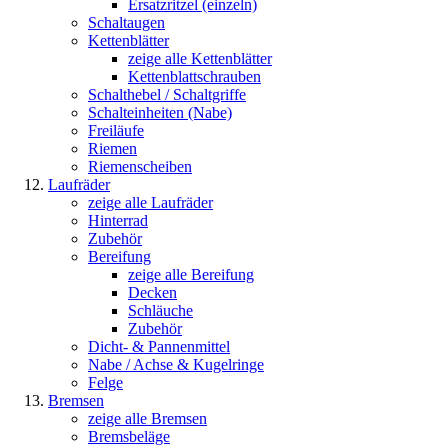
Ersatzritzel (einzeln)
Schaltaugen
Kettenblätter
zeige alle Kettenblätter
Kettenblattschrauben
Schalthebel / Schaltgriffe
Schalteinheiten (Nabe)
Freiläufe
Riemen
Riemenscheiben
Laufräder
zeige alle Laufräder
Hinterrad
Zubehör
Bereifung
zeige alle Bereifung
Decken
Schläuche
Zubehör
Dicht- & Pannenmittel
Nabe / Achse & Kugelringe
Felge
Bremsen
zeige alle Bremsen
Bremsbeläge