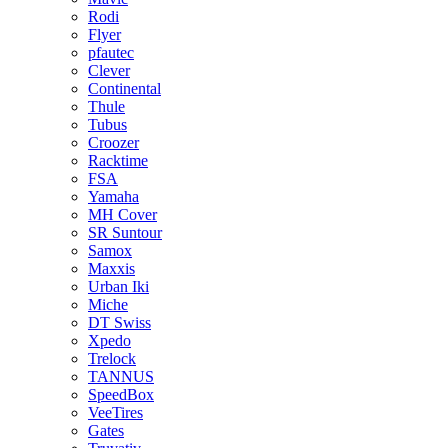
Rodi
Flyer
pfautec
Clever
Continental
Thule
Tubus
Croozer
Racktime
FSA
Yamaha
MH Cover
SR Suntour
Samox
Maxxis
Urban Iki
Miche
DT Swiss
Xpedo
Trelock
TANNUS
SpeedBox
VeeTires
Gates