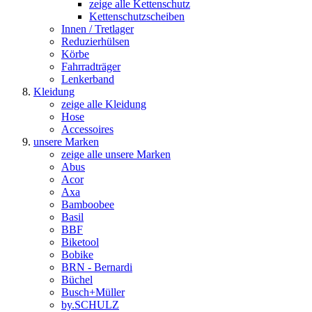
zeige alle Kettenschutz
Kettenschutzscheiben
Innen / Tretlager
Reduzierhülsen
Körbe
Fahrradträger
Lenkerband
Kleidung
zeige alle Kleidung
Hose
Accessoires
unsere Marken
zeige alle unsere Marken
Abus
Acor
Axa
Bamboobee
Basil
BBF
Biketool
Bobike
BRN - Bernardi
Büchel
Busch+Müller
by.SCHULZ