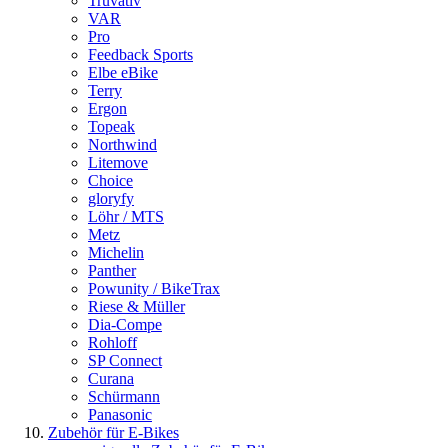
Truvativ
VAR
Pro
Feedback Sports
Elbe eBike
Terry
Ergon
Topeak
Northwind
Litemove
Choice
gloryfy
Löhr / MTS
Metz
Michelin
Panther
Powunity / BikeTrax
Riese & Müller
Dia-Compe
Rohloff
SP Connect
Curana
Schürmann
Panasonic
Zubehör für E-Bikes