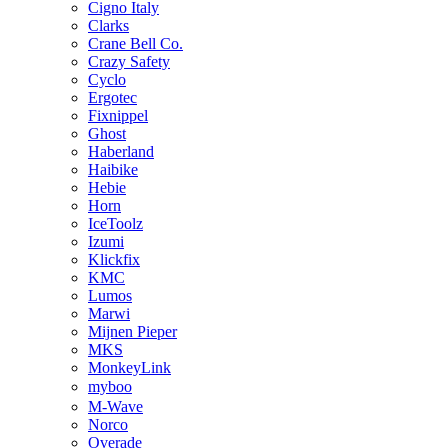
Cigno Italy
Clarks
Crane Bell Co.
Crazy Safety
Cyclo
Ergotec
Fixnippel
Ghost
Haberland
Haibike
Hebie
Horn
IceToolz
Izumi
Klickfix
KMC
Lumos
Marwi
Mijnen Pieper
MKS
MonkeyLink
myboo
M-Wave
Norco
Overade