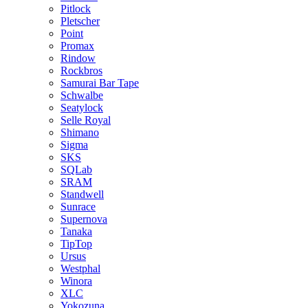
Pitlock
Pletscher
Point
Promax
Rindow
Rockbros
Samurai Bar Tape
Schwalbe
Seatylock
Selle Royal
Shimano
Sigma
SKS
SQLab
SRAM
Standwell
Sunrace
Supernova
Tanaka
TipTop
Ursus
Westphal
Winora
XLC
Yokozuna