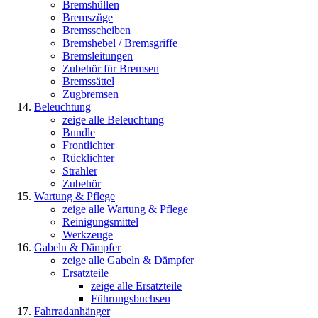
Bremshüllen
Bremszüge
Bremsscheiben
Bremshebel / Bremsgriffe
Bremsleitungen
Zubehör für Bremsen
Bremssättel
Zugbremsen
Beleuchtung
zeige alle Beleuchtung
Bundle
Frontlichter
Rücklichter
Strahler
Zubehör
Wartung & Pflege
zeige alle Wartung & Pflege
Reinigungsmittel
Werkzeuge
Gabeln & Dämpfer
zeige alle Gabeln & Dämpfer
Ersatzteile
zeige alle Ersatzteile
Führungsbuchsen
Fahrradanhänger