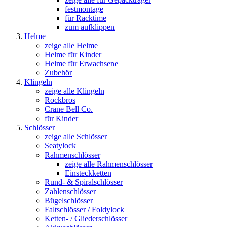
festmontage
für Racktime
zum aufklippen
Helme
zeige alle Helme
Helme für Kinder
Helme für Erwachsene
Zubehör
Klingeln
zeige alle Klingeln
Rockbros
Crane Bell Co.
für Kinder
Schlösser
zeige alle Schlösser
Seatylock
Rahmenschlösser
zeige alle Rahmenschlösser
Einsteckketten
Rund- & Spiralschlösser
Zahlenschlösser
Bügelschlösser
Faltschlösser / Foldylock
Ketten- / Gliederschlösser