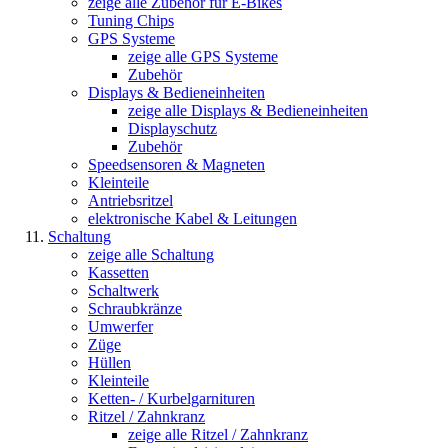
zeige alle Zubehör für E-Bikes
Tuning Chips
GPS Systeme
zeige alle GPS Systeme
Zubehör
Displays & Bedieneinheiten
zeige alle Displays & Bedieneinheiten
Displayschutz
Zubehör
Speedsensoren & Magneten
Kleinteile
Antriebsritzel
elektronische Kabel & Leitungen
Schaltung
zeige alle Schaltung
Kassetten
Schaltwerk
Schraubkränze
Umwerfer
Züge
Hüllen
Kleinteile
Ketten- / Kurbelgarnituren
Ritzel / Zahnkranz
zeige alle Ritzel / Zahnkranz