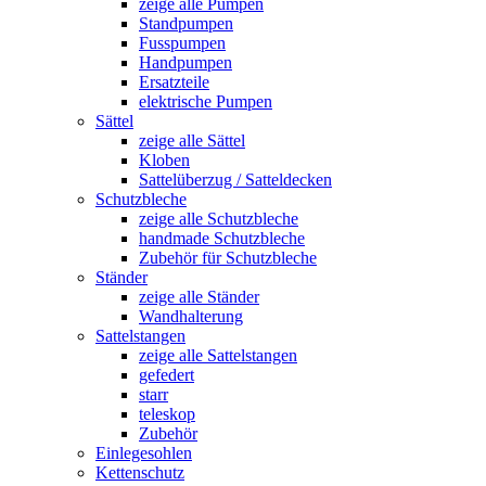
zeige alle Pumpen
Standpumpen
Fusspumpen
Handpumpen
Ersatzteile
elektrische Pumpen
Sättel
zeige alle Sättel
Kloben
Sattelüberzug / Satteldecken
Schutzbleche
zeige alle Schutzbleche
handmade Schutzbleche
Zubehör für Schutzbleche
Ständer
zeige alle Ständer
Wandhalterung
Sattelstangen
zeige alle Sattelstangen
gefedert
starr
teleskop
Zubehör
Einlegesohlen
Kettenschutz