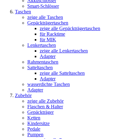
Akkuschlösser
Smart-Schlösser
Taschen
zeige alle Taschen
Gepäckträgertaschen
zeige alle Gepäckträgertaschen
für Racktime
für MIK
Lenkertaschen
zeige alle Lenkertaschen
Adapter
Rahmentaschen
Satteltaschen
zeige alle Satteltaschen
Adapter
wasserdichte Taschen
Adapter
Zubehör
zeige alle Zubehör
Flaschen & Halter
Gepäckträger
Ketten
Kindersitze
Pedale
Pumpen