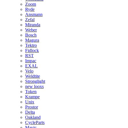
Zoom
Ryde
Ansmann
Zefal
Miranda
Weber
Bosch
Magura
Tektro
Fidlock
RST
Impac
EXAL
Velo
Weldtite
Stronglight
new looxs
Token
Krampe
Unix
Prostor
Delta
Oakland
CycleParts
Mavic