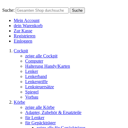
Suche:
Suche
Mein Account
dein Warenkorb
Zur Kasse
Registrieren
Einloggen
Cockpit
zeige alle Cockpit
Computer
Halterung Handy/Karten
Lenker
Lenkerband
Lenkergriffe
Lenksteuersätze
Spiegel
Vorbau
Körbe
zeige alle Körbe
Adapter, Zubehör & Ersatzteile
für Lenker
für Gepäckträger
zeige alle für Gepäckträger