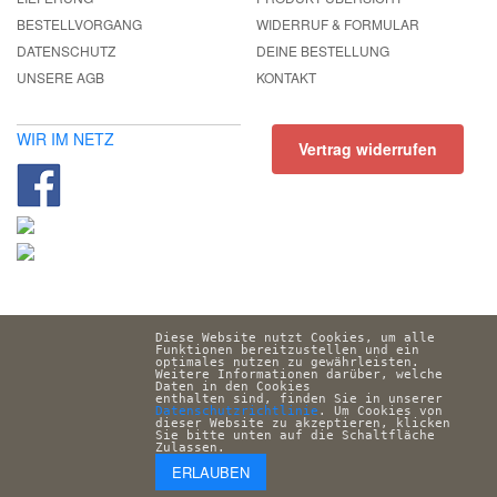
BESTELLVORGANG
WIDERRUF & FORMULAR
DATENSCHUTZ
DEINE BESTELLUNG
UNSERE AGB
KONTAKT
WIR IM NETZ
Vertrag widerrufen
Diese Website nutzt Cookies, um alle 
Funktionen bereitzustellen und ein 
optimales nutzen zu gewährleisten. 
Weitere Informationen darüber, welche 
Daten in den Cookies 
enthalten sind, finden Sie in unserer 
Datenschutzrichtlinie
. Um Cookies von 
dieser Website zu akzeptieren, klicken 
Sie bitte unten auf die Schaltfläche 
Zulassen.
ERLAUBEN