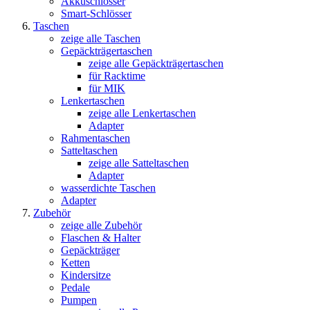
Akkuschlösser
Smart-Schlösser
Taschen
zeige alle Taschen
Gepäckträgertaschen
zeige alle Gepäckträgertaschen
für Racktime
für MIK
Lenkertaschen
zeige alle Lenkertaschen
Adapter
Rahmentaschen
Satteltaschen
zeige alle Satteltaschen
Adapter
wasserdichte Taschen
Adapter
Zubehör
zeige alle Zubehör
Flaschen & Halter
Gepäckträger
Ketten
Kindersitze
Pedale
Pumpen