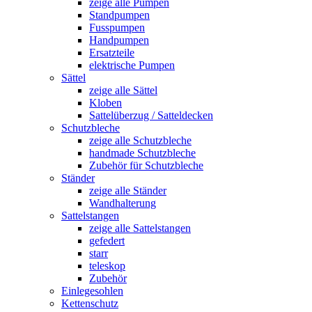
zeige alle Pumpen
Standpumpen
Fusspumpen
Handpumpen
Ersatzteile
elektrische Pumpen
Sättel
zeige alle Sättel
Kloben
Sattelüberzug / Satteldecken
Schutzbleche
zeige alle Schutzbleche
handmade Schutzbleche
Zubehör für Schutzbleche
Ständer
zeige alle Ständer
Wandhalterung
Sattelstangen
zeige alle Sattelstangen
gefedert
starr
teleskop
Zubehör
Einlegesohlen
Kettenschutz