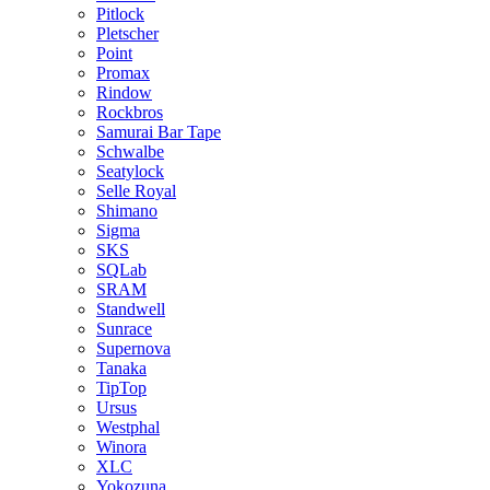
Pitlock
Pletscher
Point
Promax
Rindow
Rockbros
Samurai Bar Tape
Schwalbe
Seatylock
Selle Royal
Shimano
Sigma
SKS
SQLab
SRAM
Standwell
Sunrace
Supernova
Tanaka
TipTop
Ursus
Westphal
Winora
XLC
Yokozuna