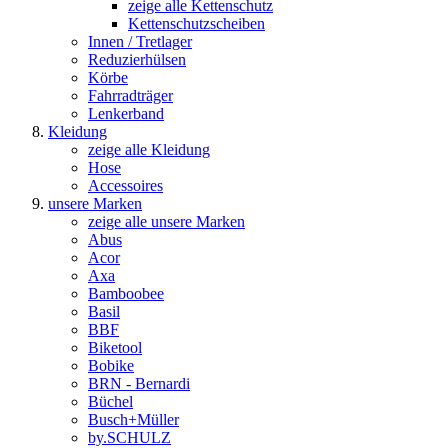
zeige alle Kettenschutz
Kettenschutzscheiben
Innen / Tretlager
Reduzierhülsen
Körbe
Fahrradträger
Lenkerband
Kleidung
zeige alle Kleidung
Hose
Accessoires
unsere Marken
zeige alle unsere Marken
Abus
Acor
Axa
Bamboobee
Basil
BBF
Biketool
Bobike
BRN - Bernardi
Büchel
Busch+Müller
by.SCHULZ