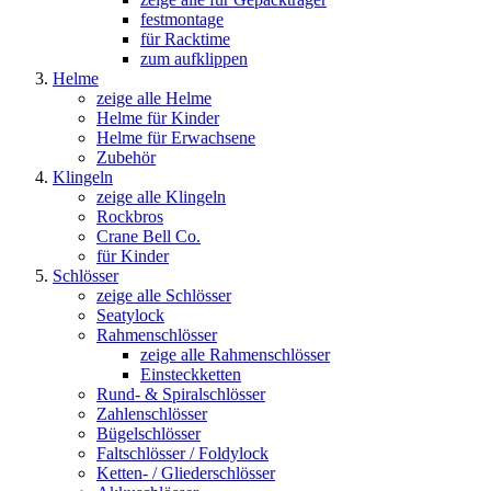
festmontage
für Racktime
zum aufklippen
Helme
zeige alle Helme
Helme für Kinder
Helme für Erwachsene
Zubehör
Klingeln
zeige alle Klingeln
Rockbros
Crane Bell Co.
für Kinder
Schlösser
zeige alle Schlösser
Seatylock
Rahmenschlösser
zeige alle Rahmenschlösser
Einsteckketten
Rund- & Spiralschlösser
Zahlenschlösser
Bügelschlösser
Faltschlösser / Foldylock
Ketten- / Gliederschlösser