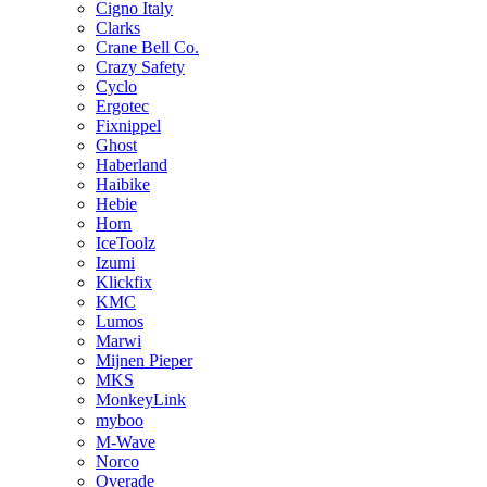
Cigno Italy
Clarks
Crane Bell Co.
Crazy Safety
Cyclo
Ergotec
Fixnippel
Ghost
Haberland
Haibike
Hebie
Horn
IceToolz
Izumi
Klickfix
KMC
Lumos
Marwi
Mijnen Pieper
MKS
MonkeyLink
myboo
M-Wave
Norco
Overade