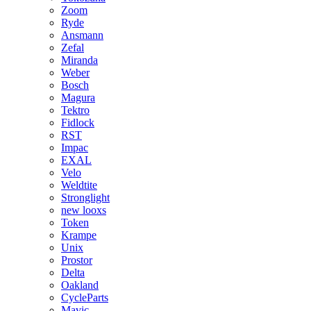
Zoom
Ryde
Ansmann
Zefal
Miranda
Weber
Bosch
Magura
Tektro
Fidlock
RST
Impac
EXAL
Velo
Weldtite
Stronglight
new looxs
Token
Krampe
Unix
Prostor
Delta
Oakland
CycleParts
Mavic