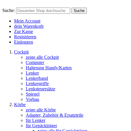
Suche:
Suche
Mein Account
dein Warenkorb
Zur Kasse
Registrieren
Einloggen
Cockpit
zeige alle Cockpit
Computer
Halterung Handy/Karten
Lenker
Lenkerband
Lenkergriffe
Lenksteuersätze
Spiegel
Vorbau
Körbe
zeige alle Körbe
Adapter, Zubehör & Ersatzteile
für Lenker
für Gepäckträger
zeige alle für Gepäckträger