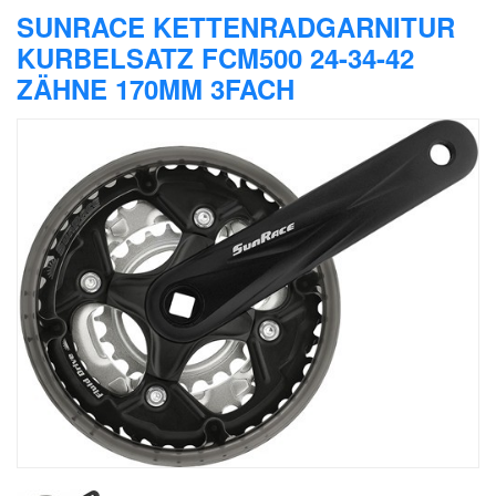
SUNRACE KETTENRADGARNITUR
KURBELSATZ FCM500 24-34-42
ZÄHNE 170MM 3FACH