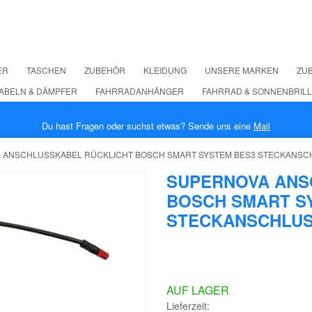
ER
TASCHEN
ZUBEHÖR
KLEIDUNG
UNSERE MARKEN
ZUB
ABELN & DÄMPFER
FAHRRADANHÄNGER
FAHRRAD & SONNENBRIL
Du hast Fragen oder suchst etwas? Sende uns eine
Mail
 ANSCHLUSSKABEL RÜCKLICHT BOSCH SMART SYSTEM BES3 STECKANSC
SUPERNOVA ANS
BOSCH SMART S
STECKANSCHLUS
AUF LAGER
Lieferzeit: