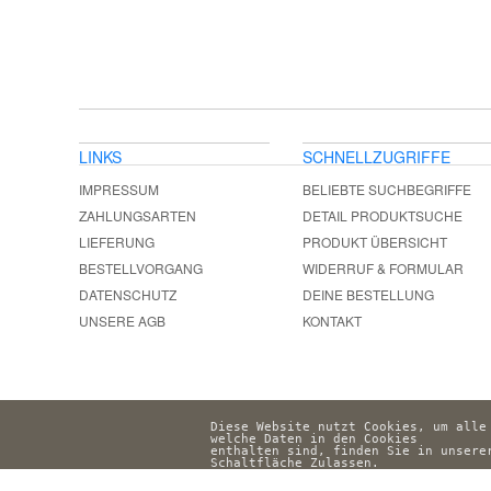
LINKS
SCHNELLZUGRIFFE
IMPRESSUM
BELIEBTE SUCHBEGRIFFE
ZAHLUNGSARTEN
DETAIL PRODUKTSUCHE
LIEFERUNG
PRODUKT ÜBERSICHT
BESTELLVORGANG
WIDERRUF & FORMULAR
DATENSCHUTZ
DEINE BESTELLUNG
UNSERE AGB
KONTAKT
Diese Website nutzt Cookies, um alle
welche Daten in den Cookies 
enthalten sind, finden Sie in unsere
Schaltfläche Zulassen.