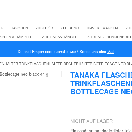
ER
TASCHEN
ZUBEHÖR
KLEIDUNG
UNSERE MARKEN
ZUB
ABELN & DÄMPFER
FAHRRADANHÄNGER
FAHRRAD & SONNENBRIL
Du hast Fragen oder suchst etwas? Sende uns eine
Mail
ENHALTER TRINKFLASCHENHALTER BECHERHALTER BOTTLECAGE NEO-BLA
TANAKA FLASCH
TRINKFLASCHEN
BOTTLECAGE NEO
NICHT AUF LAGER
Ein schöner, handgefertigter, le