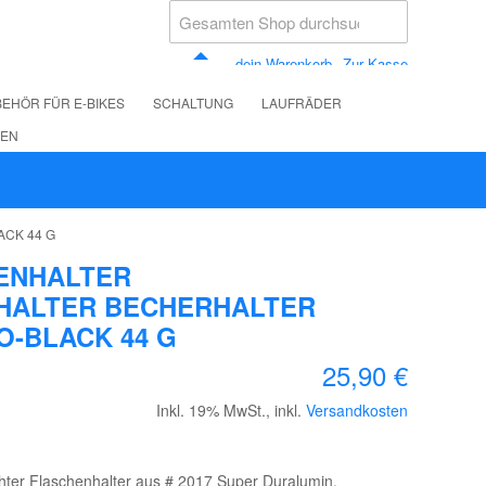
dein Warenkorb
Zur Kasse
EHÖR FÜR E-BIKES
SCHALTUNG
LAUFRÄDER
LEN
CK 44 G
ENHALTER
HALTER BECHERHALTER
-BLACK 44 G
25,90 €
Inkl. 19% MwSt.
,
inkl.
Versandkosten
ichter Flaschenhalter aus # 2017 Super Duralumin.