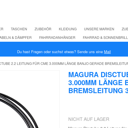
ER
TASCHEN
ZUBEHÖR
KLEIDUNG
UNSERE MARKEN
ZUB
ABELN & DÄMPFER
FAHRRADANHÄNGER
FAHRRAD & SONNENBRIL
Du hast Fragen oder suchst etwas? Sende uns eine
Mail
TUBE 2.2 LEITUNG FÜR CME 3.000MM LÄNGE BANJO GERADE BREMSLEITU
MAGURA DISCTUB
3.000MM LÄNGE 
BREMSLEITUNG 
NICHT AUF LAGER