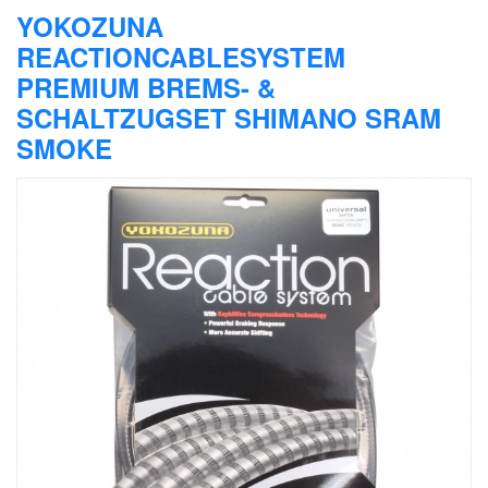
YOKOZUNA
REACTIONCABLESYSTEM
PREMIUM BREMS- &
SCHALTZUGSET SHIMANO SRAM
SMOKE