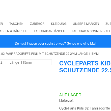
ER
TASCHEN
ZUBEHÖR
KLEIDUNG
UNSERE MARKEN
ZUB
ABELN & DÄMPFER
FAHRRADANHÄNGER
FAHRRAD & SONNENBRIL
Du hast Fragen oder suchst etwas? Sende uns eine
Mail
 82 FAHRRADGRIFFE PINK MIT SCHUTZENDE 22.2MM LÄNGE 115MM
CYCLEPARTS KID
SCHUTZENDE 22
AUF LAGER
Lieferzeit:
CycleParts Kids 82 Fahrradgrif