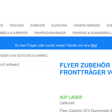
ER
TASCHEN
ZUBEHÖR
KLEIDUNG
UNSERE MARKEN
ZUB
ABELN & DÄMPFER
FAHRRADANHÄNGER
FAHRRAD & SONNENBRIL
Du hast Fragen oder suchst etwas? Sende uns eine
Mail
TRÄGER VON GOTOUR3 SCHWARZ
FLYER ZUBEHÖR
FRONTTRÄGER V
AUF LAGER
Lieferzeit:
Flyer Zubehör GT3 Gumminetz fü