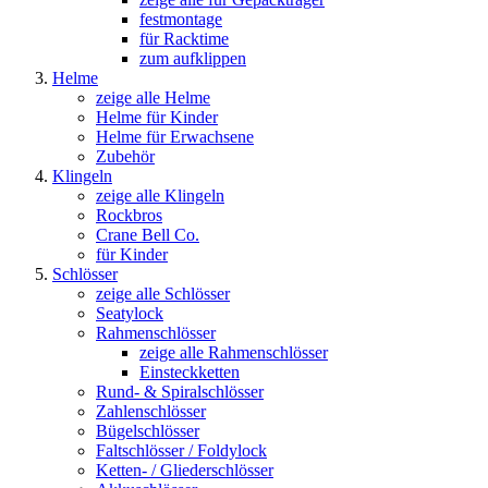
festmontage
für Racktime
zum aufklippen
Helme
zeige alle Helme
Helme für Kinder
Helme für Erwachsene
Zubehör
Klingeln
zeige alle Klingeln
Rockbros
Crane Bell Co.
für Kinder
Schlösser
zeige alle Schlösser
Seatylock
Rahmenschlösser
zeige alle Rahmenschlösser
Einsteckketten
Rund- & Spiralschlösser
Zahlenschlösser
Bügelschlösser
Faltschlösser / Foldylock
Ketten- / Gliederschlösser