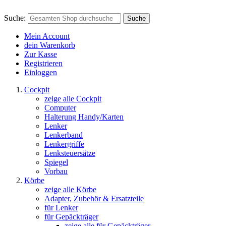
Suche:
Suche
Mein Account
dein Warenkorb
Zur Kasse
Registrieren
Einloggen
Cockpit
zeige alle Cockpit
Computer
Halterung Handy/Karten
Lenker
Lenkerband
Lenkergriffe
Lenksteuersätze
Spiegel
Vorbau
Körbe
zeige alle Körbe
Adapter, Zubehör & Ersatzteile
für Lenker
für Gepäckträger
zeige alle für Gepäckträger