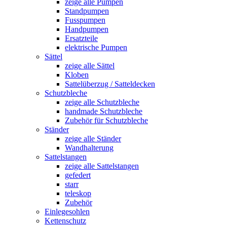
zeige alle Pumpen
Standpumpen
Fusspumpen
Handpumpen
Ersatzteile
elektrische Pumpen
Sättel
zeige alle Sättel
Kloben
Sattelüberzug / Satteldecken
Schutzbleche
zeige alle Schutzbleche
handmade Schutzbleche
Zubehör für Schutzbleche
Ständer
zeige alle Ständer
Wandhalterung
Sattelstangen
zeige alle Sattelstangen
gefedert
starr
teleskop
Zubehör
Einlegesohlen
Kettenschutz