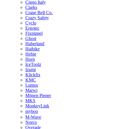
Cigno Italy
Clarks
Crane Bell Co.
Crazy Safety
Cyclo
Ergotec
Fixnippel
Ghost
Haberland
Haibike
Hebie
Horn
IceToolz
Izumi
Klickfix
KMC
Lumos
Marwi
Mijnen Pieper
MKS
MonkeyLink
myboo
M-Wave
Norco
Overade