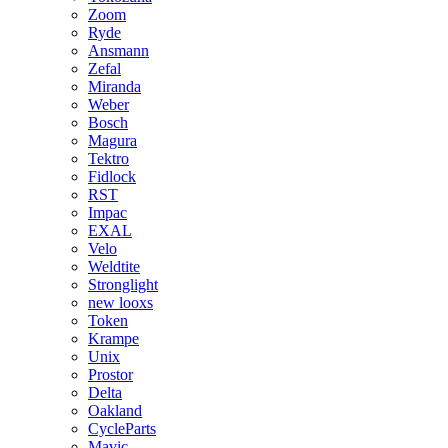
Zoom
Ryde
Ansmann
Zefal
Miranda
Weber
Bosch
Magura
Tektro
Fidlock
RST
Impac
EXAL
Velo
Weldtite
Stronglight
new looxs
Token
Krampe
Unix
Prostor
Delta
Oakland
CycleParts
Mavic