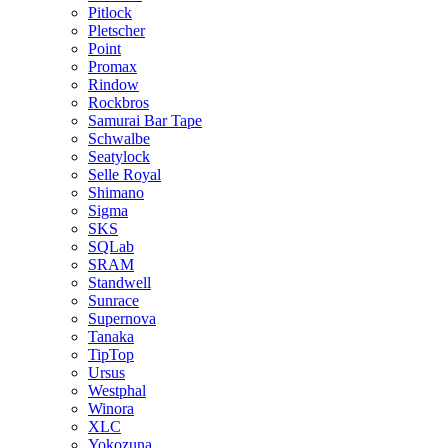
Pitlock
Pletscher
Point
Promax
Rindow
Rockbros
Samurai Bar Tape
Schwalbe
Seatylock
Selle Royal
Shimano
Sigma
SKS
SQLab
SRAM
Standwell
Sunrace
Supernova
Tanaka
TipTop
Ursus
Westphal
Winora
XLC
Yokozuna