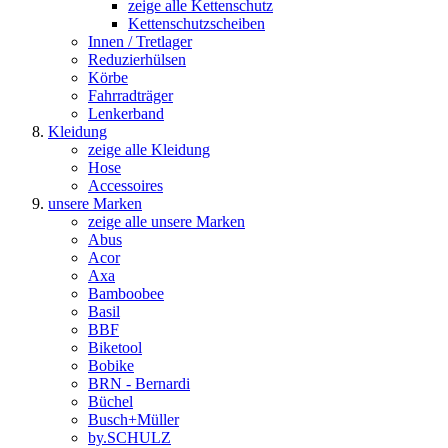
zeige alle Kettenschutz
Kettenschutzscheiben
Innen / Tretlager
Reduzierhülsen
Körbe
Fahrradträger
Lenkerband
Kleidung
zeige alle Kleidung
Hose
Accessoires
unsere Marken
zeige alle unsere Marken
Abus
Acor
Axa
Bamboobee
Basil
BBF
Biketool
Bobike
BRN - Bernardi
Büchel
Busch+Müller
by.SCHULZ