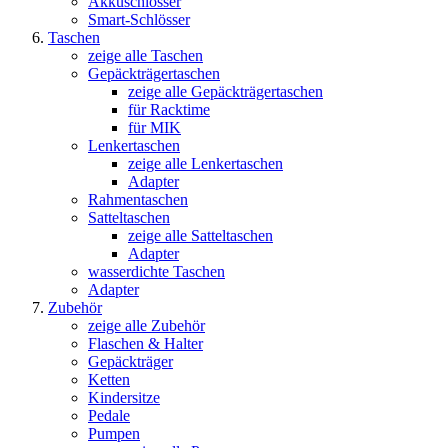
Akkuschlösser
Smart-Schlösser
Taschen
zeige alle Taschen
Gepäckträgertaschen
zeige alle Gepäckträgertaschen
für Racktime
für MIK
Lenkertaschen
zeige alle Lenkertaschen
Adapter
Rahmentaschen
Satteltaschen
zeige alle Satteltaschen
Adapter
wasserdichte Taschen
Adapter
Zubehör
zeige alle Zubehör
Flaschen & Halter
Gepäckträger
Ketten
Kindersitze
Pedale
Pumpen