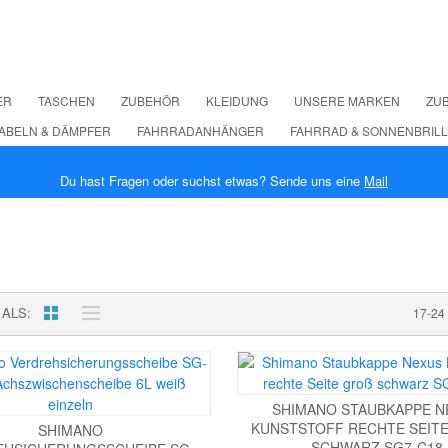
ER
TASCHEN
ZUBEHÖR
KLEIDUNG
UNSERE MARKEN
ZUB
ABELN & DÄMPFER
FAHRRADANHÄNGER
FAHRRAD & SONNENBRIL
Du hast Fragen oder suchst etwas? Sende uns eine
Mail
 ALS
17-24
SHIMANO STAUBKAPPE N
KUNSTSTOFF RECHTE SEITE 
SHIMANO
CHWARZ SG7-C18