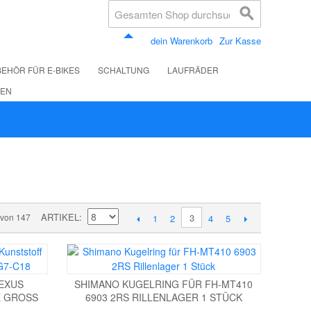
dein Warenkorb
Zur Kasse
EHÖR FÜR E-BIKES
SCHALTUNG
LAUFRÄDER
LEN
ARTIKEL
 von 147
3
1
2
4
5
EXUS
SHIMANO KUGELRING FÜR FH-MT410
GROSS S
6903 2RS RILLENLAGER 1 STÜCK