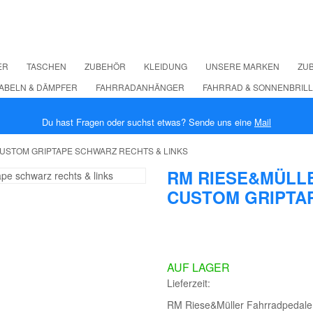
ER
TASCHEN
ZUBEHÖR
KLEIDUNG
UNSERE MARKEN
ZUB
ABELN & DÄMPFER
FAHRRADANHÄNGER
FAHRRAD & SONNENBRIL
Du hast Fragen oder suchst etwas? Sende uns eine
Mail
USTOM GRIPTAPE SCHWARZ RECHTS & LINKS
RM RIESE&MÜLL
CUSTOM GRIPTAP
AUF LAGER
Lieferzeit:
RM Riese&Müller Fahrradpedale 