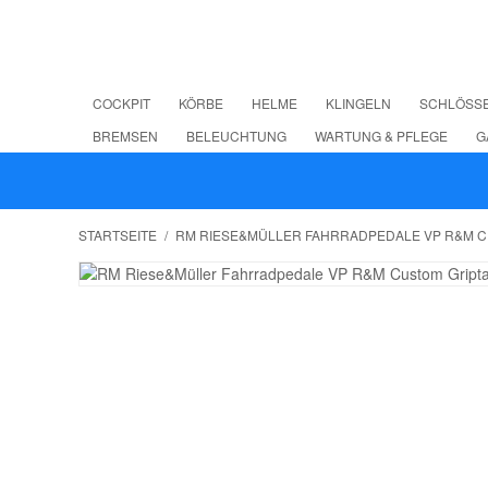
COCKPIT
KÖRBE
HELME
KLINGELN
SCHLÖSS
BREMSEN
BELEUCHTUNG
WARTUNG & PFLEGE
G
STARTSEITE
/
RM RIESE&MÜLLER FAHRRADPEDALE VP R&M C