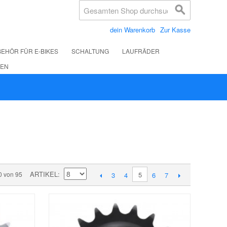
dein Warenkorb
Zur Kasse
EHÖR FÜR E-BIKES
SCHALTUNG
LAUFRÄDER
LEN
ARTIKEL
0 von 95
5
3
4
6
7