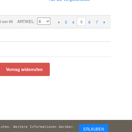
ARTIKEL
0 von 95
5
3
4
6
7
Vertrag widerrufen
sten. Weitere Informationen darüber, 
ERLAUBEN