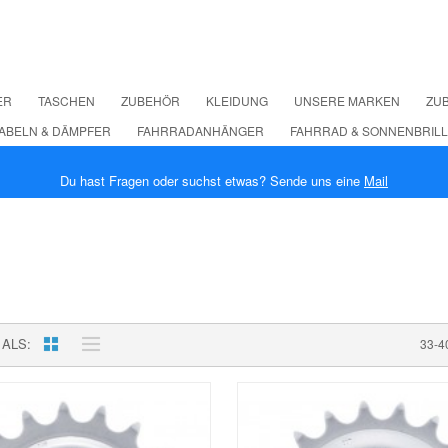
ER
TASCHEN
ZUBEHÖR
KLEIDUNG
UNSERE MARKEN
ZUB
ABELN & DÄMPFER
FAHRRADANHÄNGER
FAHRRAD & SONNENBRIL
Du hast Fragen oder suchst etwas? Sende uns eine
Mail
 ALS
33-4