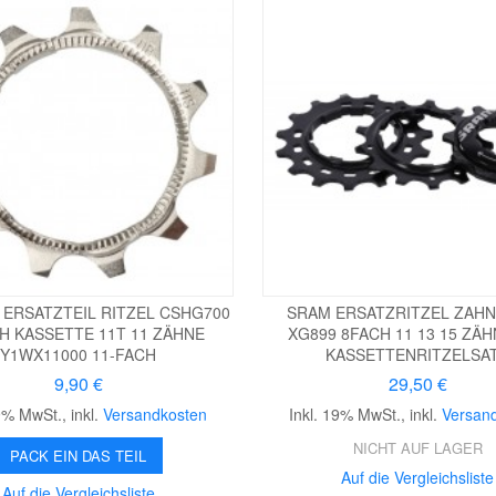
 ERSATZTEIL RITZEL CSHG700
SRAM ERSATZRITZEL ZAH
H KASSETTE 11T 11 ZÄHNE
XG899 8FACH 11 13 15 ZÄH
Y1WX11000 11-FACH
KASSETTENRITZELSA
9,90 €
29,50 €
19% MwSt.
,
inkl.
Versandkosten
Inkl. 19% MwSt.
,
inkl.
Versan
NICHT AUF LAGER
PACK EIN DAS TEIL
Auf die Vergleichsliste
Auf die Vergleichsliste