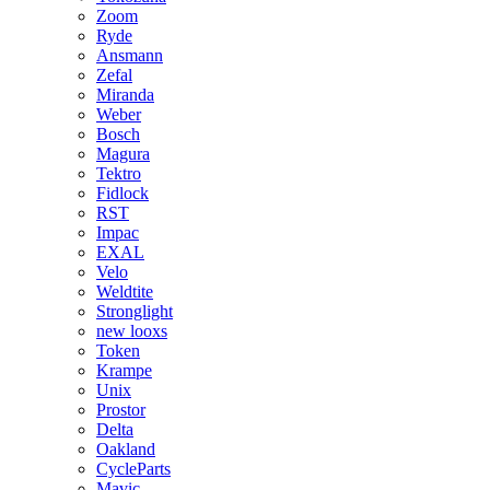
Zoom
Ryde
Ansmann
Zefal
Miranda
Weber
Bosch
Magura
Tektro
Fidlock
RST
Impac
EXAL
Velo
Weldtite
Stronglight
new looxs
Token
Krampe
Unix
Prostor
Delta
Oakland
CycleParts
Mavic