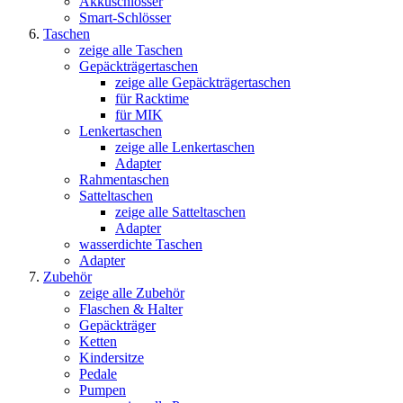
Akkuschlösser
Smart-Schlösser
Taschen
zeige alle Taschen
Gepäckträgertaschen
zeige alle Gepäckträgertaschen
für Racktime
für MIK
Lenkertaschen
zeige alle Lenkertaschen
Adapter
Rahmentaschen
Satteltaschen
zeige alle Satteltaschen
Adapter
wasserdichte Taschen
Adapter
Zubehör
zeige alle Zubehör
Flaschen & Halter
Gepäckträger
Ketten
Kindersitze
Pedale
Pumpen