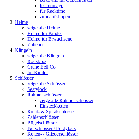
festmontage
für Racktime
zum aufklippen
Helme
zeige alle Helme
Helme für Kinder
Helme für Erwachsene
Zubehör
Klingeln
zeige alle Klingeln
Rockbros
Crane Bell Co.
für Kinder
Schlösser
zeige alle Schlösser
Seatylock
Rahmenschlösser
zeige alle Rahmenschlösser
Einsteckketten
Rund- & Spiralschlösser
Zahlenschlösser
Bügelschlösser
Faltschlösser / Foldylock
Ketten- / Gliederschlösser