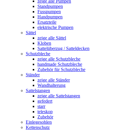
zeige alle Pumpen
Standpumpen
Fusspumpen
Handpumpen
Ersatzteile
elektrische Pumpen
Sättel
zeige alle Sättel
Kloben
Sattelüberzug / Satteldecken
Schutzbleche
zeige alle Schutzbleche
handmade Schutzbleche
Zubehör für Schutzbleche
Ständer
zeige alle Ständer
Wandhalterung
Sattelstangen
zeige alle Sattelstangen
gefedert
starr
teleskop
Zubehör
Einlegesohlen
Kettenschutz