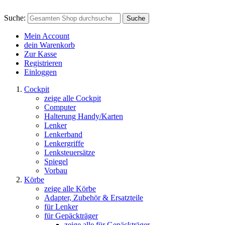
Suche:
Suche
Mein Account
dein Warenkorb
Zur Kasse
Registrieren
Einloggen
Cockpit
zeige alle Cockpit
Computer
Halterung Handy/Karten
Lenker
Lenkerband
Lenkergriffe
Lenksteuersätze
Spiegel
Vorbau
Körbe
zeige alle Körbe
Adapter, Zubehör & Ersatzteile
für Lenker
für Gepäckträger
zeige alle für Gepäckträger