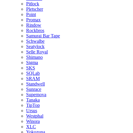
Pitlock
Pletscher
Point
Promax
Rindow
Rockbros
Samurai Bar Tape
Schwalbe
Seatylock
Selle Royal
Shimano
Sigma
SKS
SQLab
SRAM
Standwell
Sunrace
Supernova
Tanaka
TipTop
Ursus
Westphal
Winora
XLC
Yokozuna