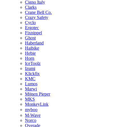
Cigno Italy
Clarks
Crane Bell Co.
Crazy Safety
Cyclo
Ergotec
Fixnippel
Ghost
Haberland
Haibike
Hebie
Horn
IceToolz
Izumi
Klickfix
KMC
Lumos
Marwi
Mijnen Pieper
MKS
MonkeyLink
myboo
M-Wave
Norco
Overade